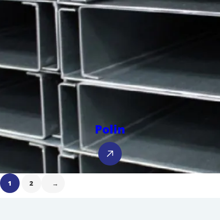
Polin
1
2
→