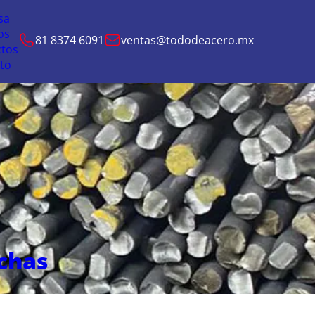
sa
os
81 8374 6091
ventas@tododeacero.mx
tos
to
chas