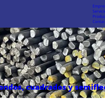
Empre
Servici
Produc
Contac
ondos, cuadrados y semifle