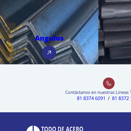
Angulos
Contáctanos en nuestras Líneas 
81 8374 6091
/
81 8372