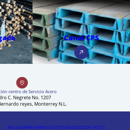
ugada
Canal CPS
ión centro de Servicio Acero
dro C. Negrete No. 1207
Bernardo reyes, Monterrey N.L.
INICIO
EMPRESA
PRODUCTOS
SERVICIOS
CONTACTO