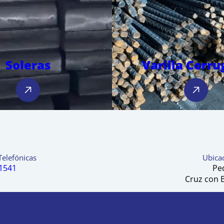
Soleras
Varilla Corr
Telefónicas
Ubicac
 1541
Pe
Cruz con 